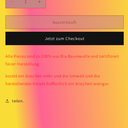
Verringere
Erhöhe
die
die
Menge
Menge
für
für
Ausverkauft
&quot;Eins&quot;
&quot;Eins&quot;
Beanie
Beanie
Jetzt zum Checkout
Alle Pieces sind zu 100% aus Bio Baumwolle und zertifiziert
fairer Herstellung.
kostet ein bisschen mehr und die Umwelt und die
herstellenden Hände hoffentlich ein bisschen weniger.
teilen.